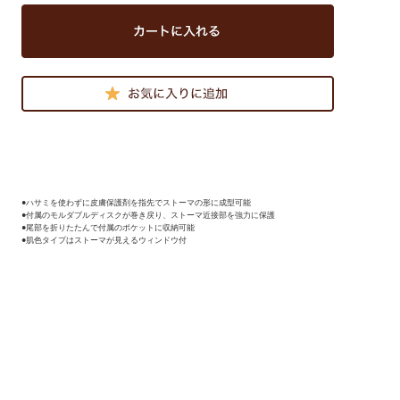
●ハサミを使わずに皮膚保護剤を指先でストーマの形に成型可能
●付属のモルダブルディスクが巻き戻り、ストーマ近接部を強力に保護
●尾部を折りたたんで付属のポケットに収納可能
●肌色タイプはストーマが見えるウィンドウ付