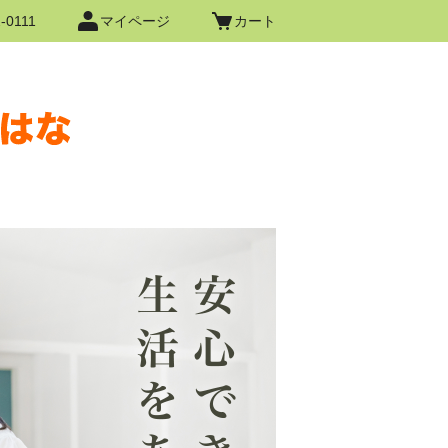
-0111
マイページ
カート