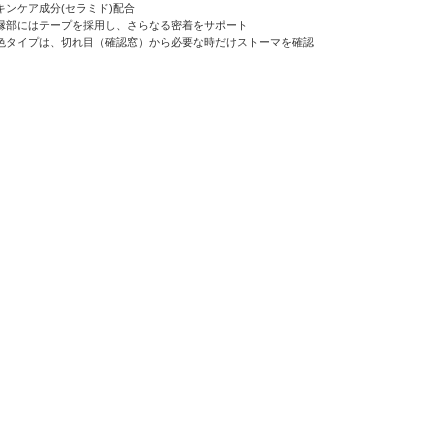
キンケア成分(セラミド)配合
縁部にはテープを採用し、さらなる密着をサポート
色タイプは、切れ目（確認窓）から必要な時だけストーマを確認