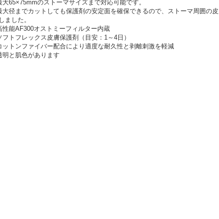
最大65×75mmのストーマサイズまで対応可能です。
最大径までカットしても保護剤の安定面を確保できるので、ストーマ周囲の
しました。
高性能AF300オストミーフィルター内蔵
ソフトフレックス皮膚保護剤（目安：1～4日）
コットンファイバー配合により適度な耐久性と剥離刺激を軽減
透明と肌色があります