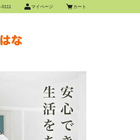
-0111
マイページ
カート